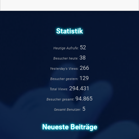
Statistik
52
Heutige Aufrufe:
38
Besucher heute:
266
Yesterday's Views:
129
Besucher gestern:
294.431
Total Views:
94.865
Besucher gesamt:
5
Gesamt Benutzer:
Neueste Beiträge