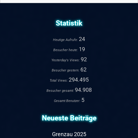
Statistik
24
Heutige Aufrufe:
19
Besucher heute:
92
Yesterday's Views:
62
Besucher gestern:
294.495
Total Views:
94.908
Besucher gesamt:
5
Gesamt Benutzer:
Neueste Beiträge
Grenzau 2025