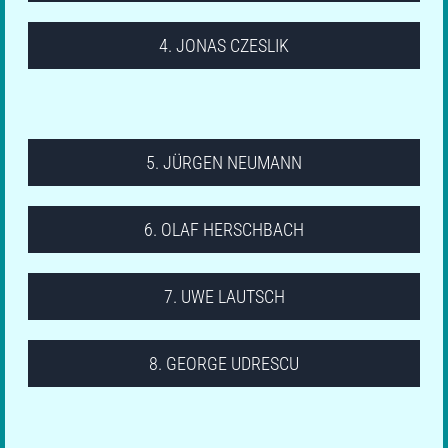
1680
1774
4. JONAS CZESLIK
Landesliga
1669
1704
Landesliga
5. JÜRGEN NEUMANN
1613
1711
6. OLAF HERSCHBACH
Bezirksoberliga
1631
1703
7. UWE LAUTSCH
Bezirksoberliga
1605
1695
8. GEORGE UDRESCU
Bezirksoberliga
1613
1613
1.Kreisklasse