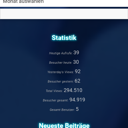
Statistik
39
Heutige Aufrufe:
30
Besucher heute:
92
Yesterday's Views:
62
Besucher gestern:
294.510
Total Views:
94.919
Besucher gesamt:
5
Gesamt Benutzer:
Neueste Beiträge