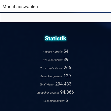
Statistik
54
Heutige Aufrufe:
39
Besucher heute:
266
Yesterday's Views:
129
Besucher gestern:
294.433
Total Views:
94.866
Besucher gesamt:
5
Gesamt Benutzer: