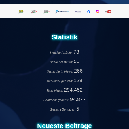
Statistik
73
Heutige Aufrufe:
50
Besucher heute:
266
Yesterday's Views:
129
Besucher gestern:
294.452
Total Views:
94.877
Besucher gesamt:
5
Gesamt Benutzer:
Neueste Beiträge