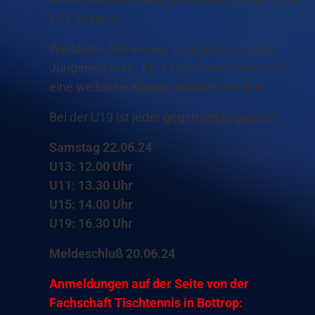
K.O. System.
Weibliche Teilnehmer Zuordnung zu den
Jungenklassen. Ab 4 Teilnehmerinnen kann
eine weibliche Klasse gebildet werden.
Bei der U19 ist jeder gegen jeden geplant.
Samstag 22.06.24
U13: 12.00 Uhr
U11: 13.30 Uhr
U15: 14.00 Uhr
U19: 16.30 Uhr
Meldeschluß 20.06.24
Anmeldungen auf der Seite von der
Fachschaft Tischtennis in Bottrop: