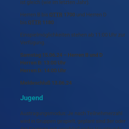
ist gleich (wie im letzten Jahr).
Herren B bis
QTTR
1700
und Herren D
bis
QTTR
1180
Einspielmöglichkeiten stehen ab 11:00 Uhr zur
Verfügung.
Samstag 15.06.24 – Herren B und D
Herren B: 13:00 Uhr
Herren D: 14:00 Uhr
Meldeschluß 13.06.24
Jugend
Austragungsmodus: Je nach Teilnehmerzahl
wird in Gruppen gespielt, geplant sind 3er oder
4er Gruppen mit anschließender Hauptrunde