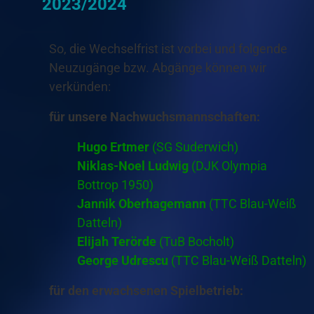
2023/2024
So, die Wechselfrist ist vorbei und folgende
Neuzugänge bzw. Abgänge können wir
verkünden:
für unsere Nachwuchsmannschaften:
Hugo Ertmer
(SG Suderwich)
Niklas-Noel Ludwig
(DJK Olympia
Bottrop 1950)
Jannik Oberhagemann
(TTC Blau-Weiß
Datteln)
Elijah Terörde
(TuB Bocholt)
George Udrescu
(TTC Blau-Weiß Datteln)
für den erwachsenen Spielbetrieb: