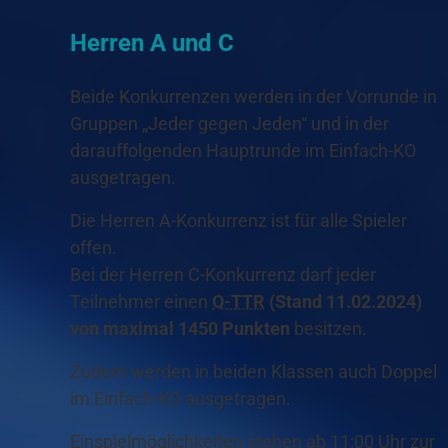
Herren A und C
Beide Konkurrenzen werden in der Vorrunde in
Gruppen „Jeder gegen Jeden“ und in der
darauffolgenden Hauptrunde im Einfach-KO
ausgetragen.
Die Herren A-Konkurrenz ist für alle Spieler
offen.
Bei der Herren C-Konkurrenz darf jeder
Teilnehmer einen
Q-
TTR
(Stand 11.02.2024)
von maximal 1450 Punkten
besitzen.
Zudem werden in beiden Klassen auch Doppel
im Einfach-KO ausgetragen.
Einspielmöglichkeiten stehen ab 11:00 Uhr zur