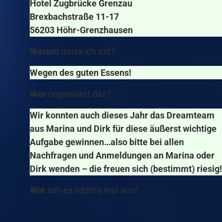
Hotel Zugbrücke Grenzau
Brexbachstraße 11-17
56203 Höhr-Grenzhausen
Warum
muss ich mit?
Wegen des guten Essens!
Wer
organisiert das?
Wir konnten auch dieses Jahr das Dreamteam
aus Marina und Dirk für diese äußerst wichtige
Aufgabe gewinnen…also bitte bei allen
Nachfragen und Anmeldungen an Marina oder
Dirk wenden – die freuen sich (bestimmt) riesig!
Wie
sah es letztes mal aus?