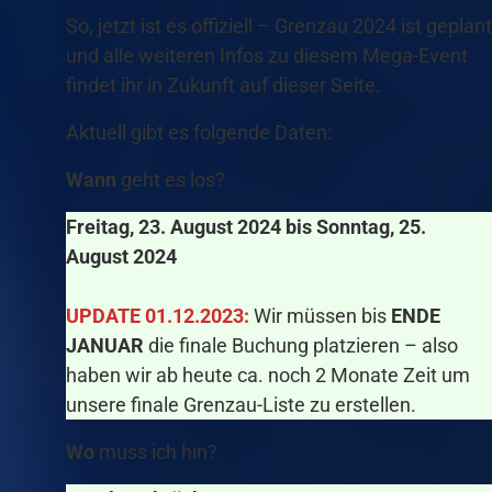
So, jetzt ist es offiziell – Grenzau 2024 ist geplant
und alle weiteren Infos zu diesem Mega-Event
findet ihr in Zukunft auf dieser Seite.
Aktuell gibt es folgende Daten:
Wann
geht es los?
Freitag, 23. August 2024 bis Sonntag, 25.
August 2024
UPDATE 01.12.2023:
Wir müssen bis
ENDE
JANUAR
die finale Buchung platzieren – also
haben wir ab heute ca. noch 2 Monate Zeit um
unsere finale Grenzau-Liste zu erstellen.
Wo
muss ich hin?